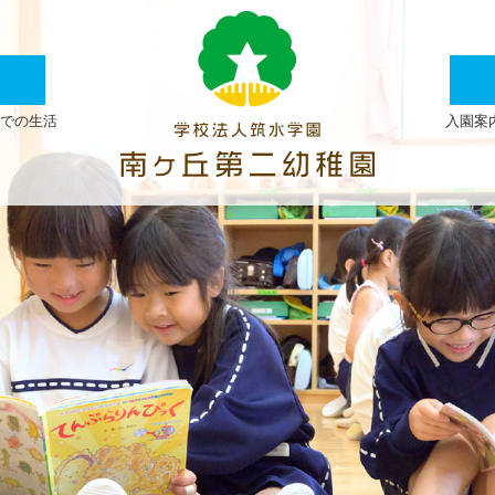
2025
11
月
での生活
入園案
|
学
校
法
人
筑
水
学
園