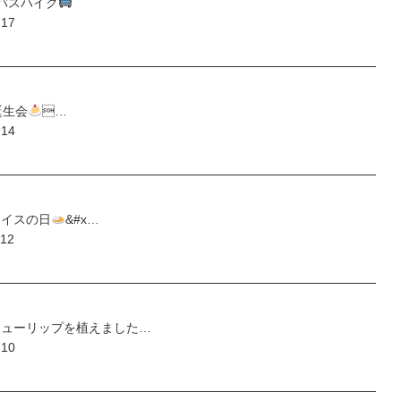
バスハイク
.17
誕生会
…
.14
ライスの日
&#x…
.12
ューリップを植えました…
.10