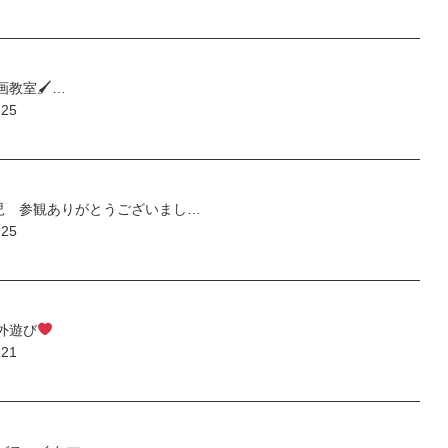
教室🖌…
.25
4歳児 参観ありがとうございまし…
.25
外遊び
.21