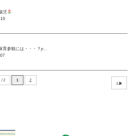
歳児
.10
保育参観には・・・？ɲ…
.07
 / 2
1
2
»