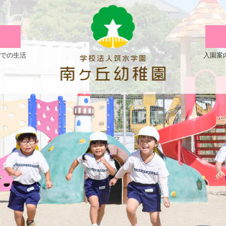
園
の
紹
での生活
入園案
介
|
学
校
法
人
筑
水
学
園