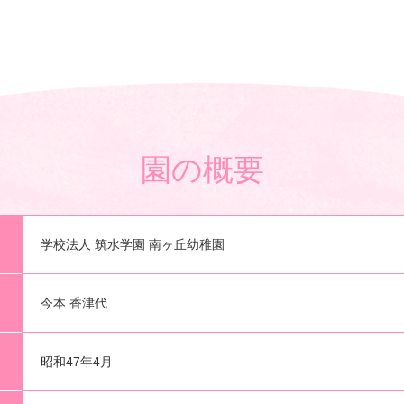
園の概要
学校法人 筑水学園 南ヶ丘幼稚園
今本 香津代
昭和47年4月