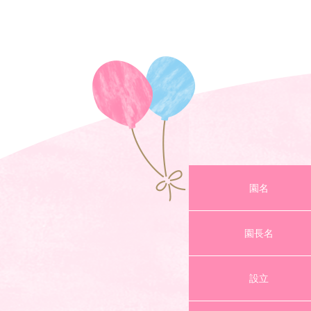
園名
園長名
設立