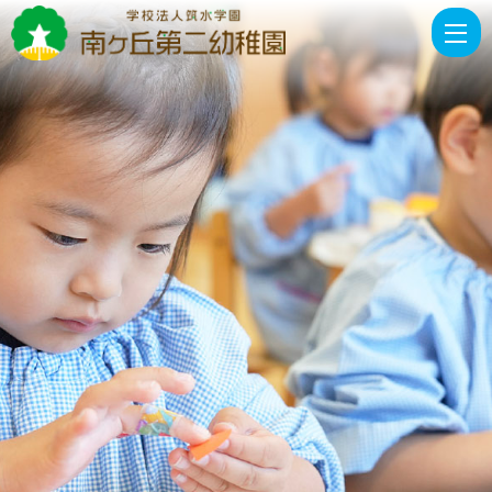
書
類
ダ
ウ
ン
ロ
ー
ド
|
学
校
法
人
筑