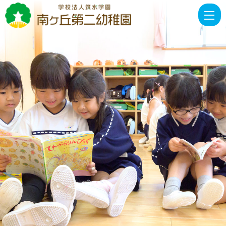
第
一
学
期
終
園
式
|
学
校
法
人