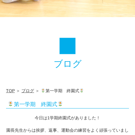
筑
水
学
園
ブログ
TOP
＞
ブログ
＞
第一学期 終園式
第一学期 終園式
今日は1学期終園式がありました！
園長先生からは挨拶、返事、運動会の練習をよく頑張っていまし