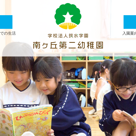
大
運
動
での生活
入園案
会
PART1
|
学
校
法
人
筑
水
学