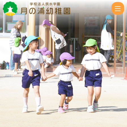
担
任
交
代・
10
月
お
誕
生
会
|
学
校