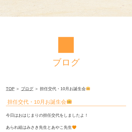
法
人
筑
水
学
園
ブログ
TOP
＞
ブログ
＞ 担任交代・10月お誕生会
担任交代・10月お誕生会
今日はおはじまりの担任交代をしましたよ！
あられ組はみさき先生とあやこ先生