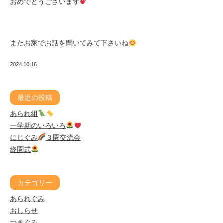
おめでとうございます
またお家でお話を聞いてみて下さいね
2024.10.16
最近の投稿
あられ組
一学期のいろいろ
にじぐみ
３園交流会
終園式
カテゴリー
あられぐみ
おしらせ
つきぐみ