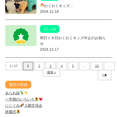
わくわくキッズ…
2024.12.18
おしらせ
明日１８日わくわくキッズ中止のお知ら
せ
2024.12.17
1 / 17
1
2
3
4
5
...
10
...
最後 »
»
最近の投稿
あられ組
一学期のいろいろ
にじぐみ
３園交流会
終園式