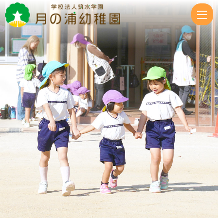
|
学
校
法
人
筑
水
学
園