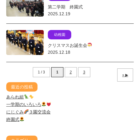
第二学期 終園式
2025.12.19
幼稚園
クリスマスお誕生会
2025.12.18
1 / 3
1
2
3
»
最近の投稿
あられ組
一学期のいろいろ
にじぐみ
３園交流会
終園式