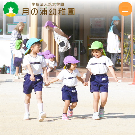
2025
12
月
|
学
校
法
人
筑
水
学
園