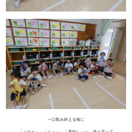
一口飲み終える毎に
「ぷはぁ～」「くぅ～」「美味し～い」等と言って