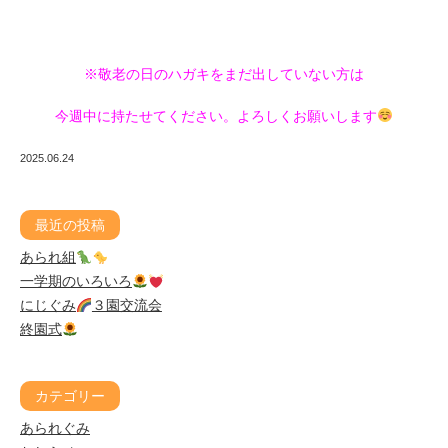
※敬老の日のハガキをまだ出していない方は
今週中に持たせてください。よろしくお願いします
2025.06.24
最近の投稿
あられ組
一学期のいろいろ
にじぐみ
３園交流会
終園式
カテゴリー
あられぐみ