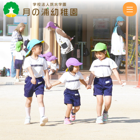
ゆ
き
ぐ
み
❄
|
学
校
法
人
筑
水
学
園