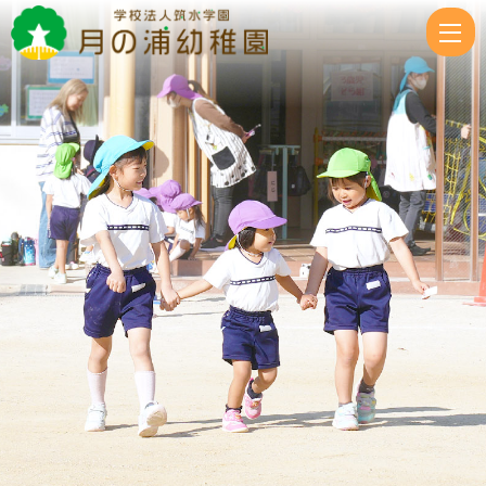
に
じ
組
|
学
校
法
人
筑
水
学
園