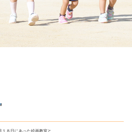
法
人
筑
水
学
園
月１８日にあった絵画教室と