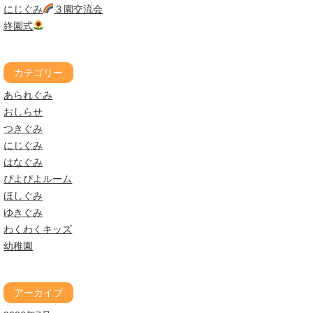
にじぐみ
３園交流会
終園式
カテゴリー
あられぐみ
おしらせ
つきぐみ
にじぐみ
はなぐみ
ぴよぴよルーム
ほしぐみ
ゆきぐみ
わくわくキッズ
幼稚園
アーカイブ