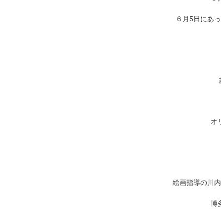
６月5日にあ
オ
絵画指導の川内
博