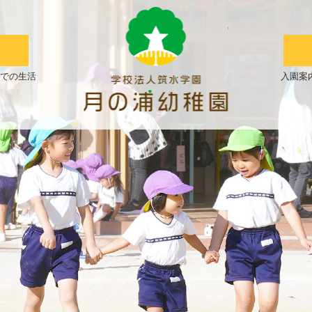
絵
画
教
での生活
入園案
室
バ
ス
ハ
イ
ク
|
学
校