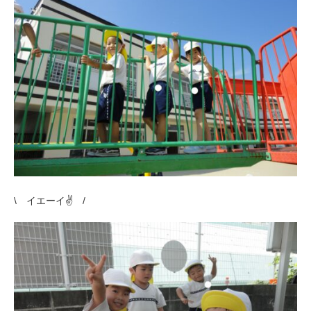
\ イエーイ✌ /