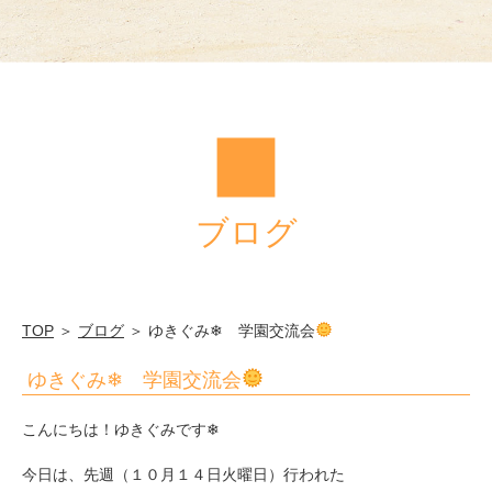
法
人
筑
水
学
園
ブログ
TOP
＞
ブログ
＞ ゆきぐみ❄ 学園交流会
ゆきぐみ❄ 学園交流会
こんにちは！ゆきぐみです❄
今日は、先週（１０月１４日火曜日）行われた