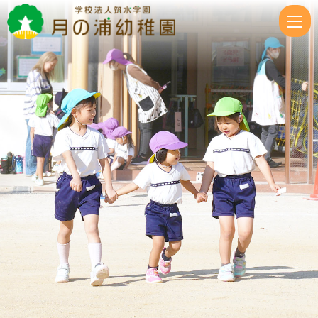
ゆ
き
ぐ
み
❄
学
園
交
流
会
|
学
校