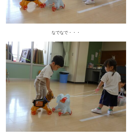
なでなで・・・