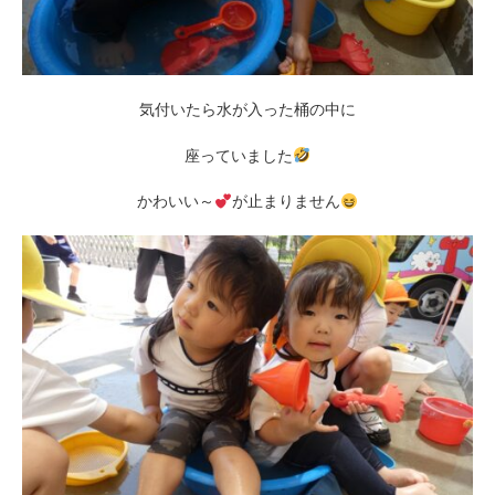
気付いたら水が入った桶の中に
座っていました
かわいい～
が止まりません