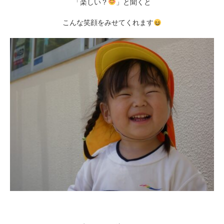
「楽しい？
」と聞くと
こんな笑顔をみせてくれます