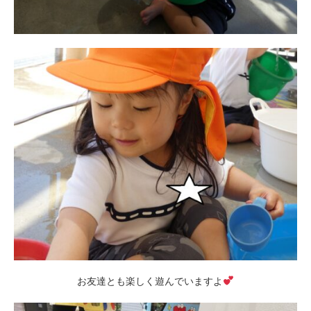
お友達とも楽しく遊んでいますよ