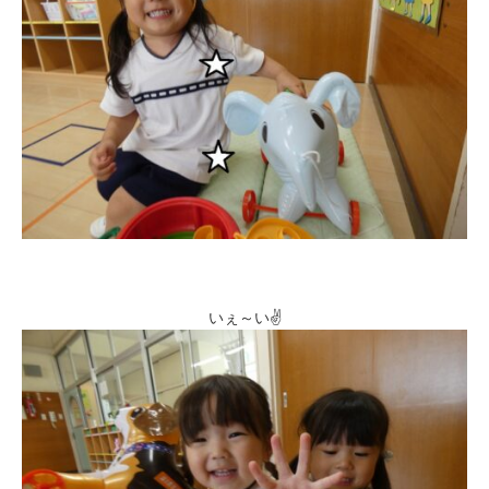
いぇ～い✌