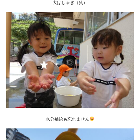
大はしゃぎ（笑）
水分補給も忘れません