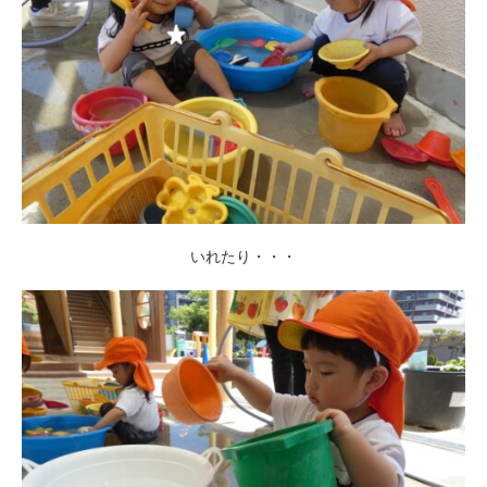
いれたり・・・