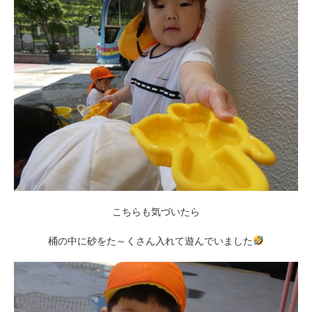
こちらも気づいたら
桶の中に砂をた～くさん入れて遊んでいました