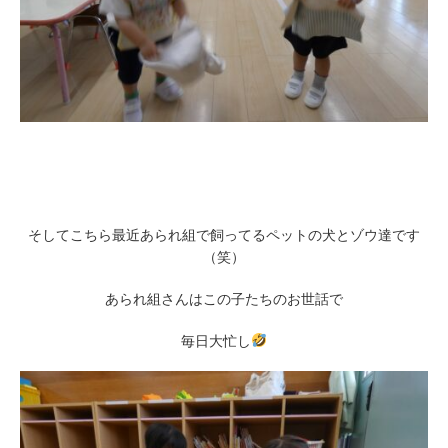
そしてこちら最近あられ組で飼ってるペットの犬とゾウ達です
（笑）
あられ組さんはこの子たちのお世話で
毎日大忙し