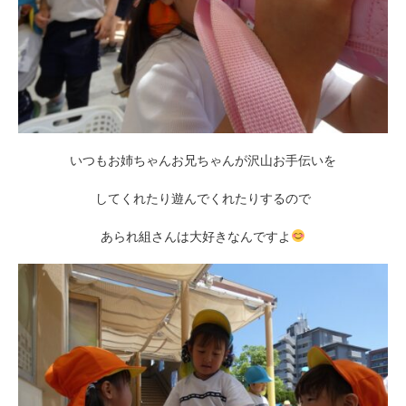
いつもお姉ちゃんお兄ちゃんが沢山お手伝いを
してくれたり遊んでくれたりするので
あられ組さんは大好きなんですよ