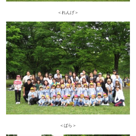
＜れんげ＞
＜ばら＞