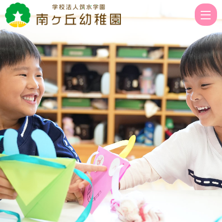
歓
迎
遠
足
|
学
校
法
人
筑
水
学