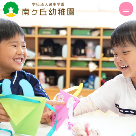
【れ
ん
げ
組】
絵
画
教
室
|
学
校
法
人
筑