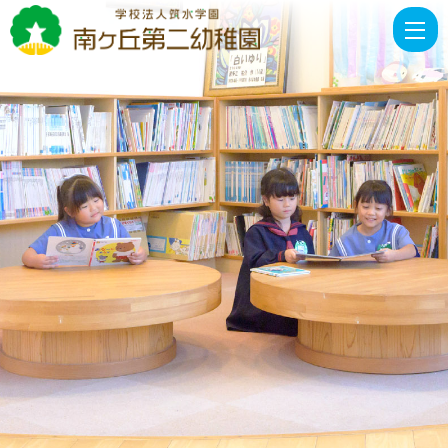
南
ヶ
丘
第
二
お
知
ら
せ
カ
テ
ゴ
リ
ー