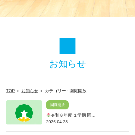
園
庭
開
放
|
学
お知らせ
校
法
人
筑
TOP
＞
お知らせ
＞ カテゴリー : 園庭開放
水
園庭開放
学
令和８年度 １学期 園…
園
2026.04.23