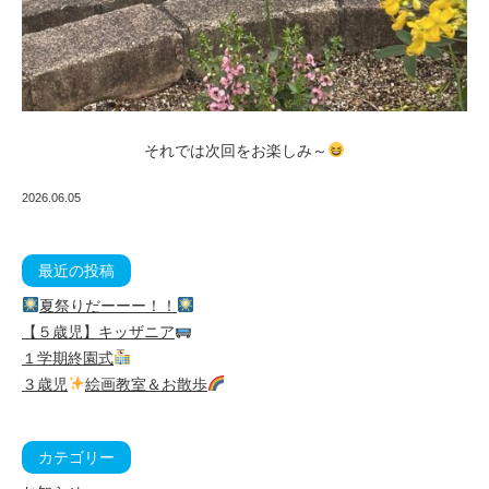
それでは次回をお楽しみ～
2026.06.05
最近の投稿
夏祭りだーーー！！
【５歳児】キッザニア
１学期終園式
３歳児
絵画教室＆お散歩
カテゴリー