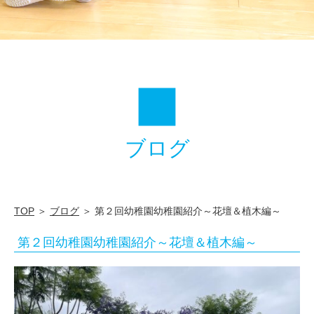
＆
植
木
編
～
|
ブログ
学
校
法
人
TOP
＞
ブログ
＞ 第２回幼稚園幼稚園紹介～花壇＆植木編～
筑
第２回幼稚園幼稚園紹介～花壇＆植木編～
水
学
園