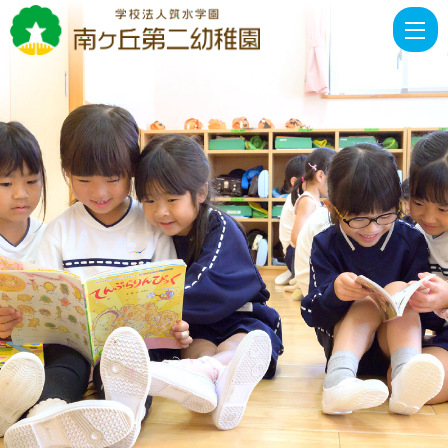
第
２
回
幼
稚
園
幼
稚
園
紹
介
～
花
壇