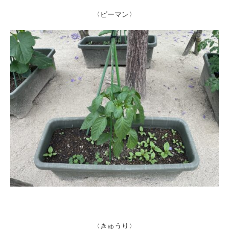
〈ピーマン〉
〈きゅうり〉