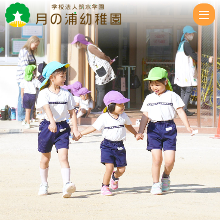
わ
く
わ
く
キ
ッ
ズ
|
学
校
法
人
筑