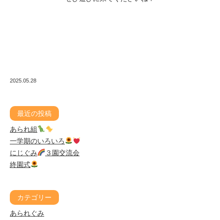
2025.05.28
最近の投稿
あられ組
一学期のいろいろ
にじぐみ
３園交流会
終園式
カテゴリー
あられぐみ