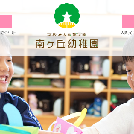
4
歳
児
での生活
入園案
バ
ス
ハ
イ
ク
|
学
校
法
人
筑