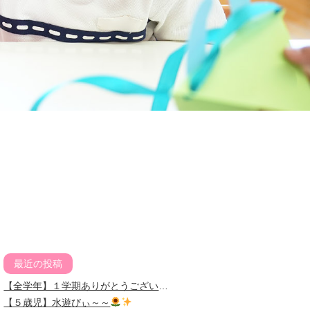
最近の投稿
【全学年】１学期ありがとうございました
【５歳児】水遊びぃ～～