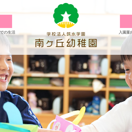
【５
歳
児】
での生活
入園案
キ
ッ
ザ
ニ
ア
|
学
校
法