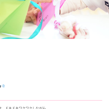
人
筑
水
学
園
は、ドキドキワクワクしながら