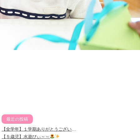
最近の投稿
【全学年】１学期ありがとうございました
【５歳児】水遊びぃ～～