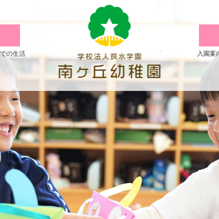
【も
も
組】
での生活
入園案
絵
画
教
室
🖌
|
学
校
法
人
筑