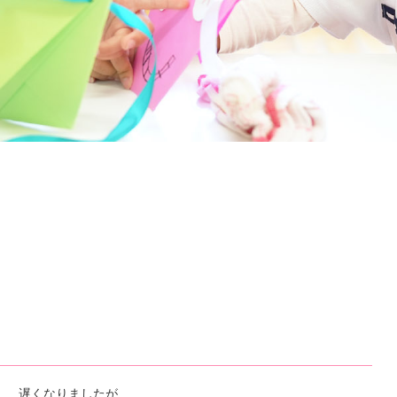
水
学
園
遅くなりましたが