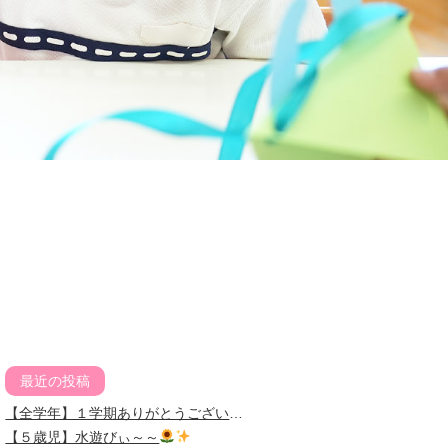
最近の投稿
【全学年】１学期ありがとうございました
【５歳児】水遊びぃ～～