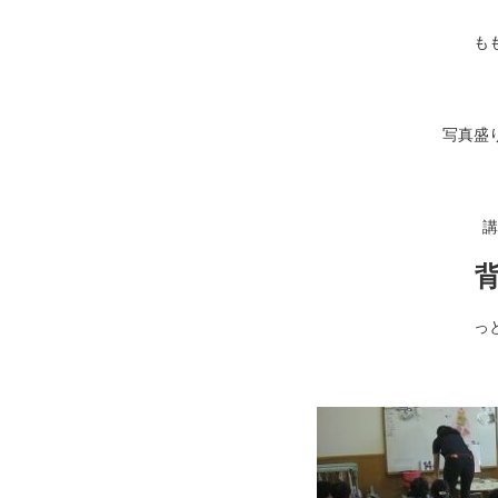
も
写真盛
講
っ